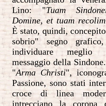
Lino: "
Tuam Sindone
Domine, et tuam recoli
È stato, quindi, concepit
sobrio" segno grafico
individuare meglio l
messaggio della Sindone. 
"
Arma Christi
", iconogr
Passione, sono stati inte
croce di linea mode
intrecciano la corona