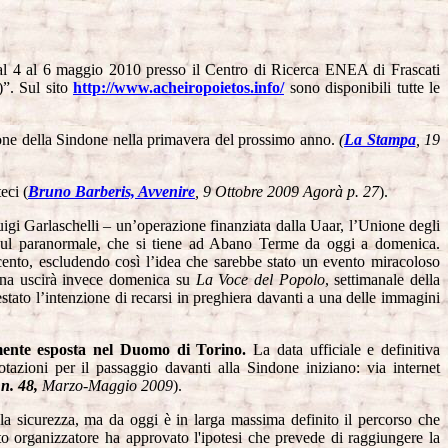
dal 4 al 6 maggio 2010 presso il Centro di Ricerca ENEA di Frascati
)”. Sul sito
http://www.acheiropoietos.info/
sono disponibili tutte le
ione della Sindone nella primavera del prossimo anno.
(
La Stampa
, 19
eci (
Bruno Barberis, Avvenire
, 9 Ottobre 2009 Agorà p. 27
).
igi Garlaschelli – un’operazione finanziata dalla Uaar, l’Unione degli
oni sul paranormale, che si tiene ad Abano Terme da oggi a domenica.
ecento, escludendo così l’idea che sarebbe stato un evento miracoloso
agina uscirà invece domenica su
La Voce del Popolo
, settimanale della
stato l’intenzione di recarsi in preghiera davanti a una delle immagini
mente esposta nel Duomo di Torino.
La data ufficiale e definitiva
azioni per il passaggio davanti alla Sindone iniziano: via internet
n. 48,
Marzo-Maggio 2009
).
r la sicurezza, ma da oggi è in larga massima definito il percorso che
o organizzatore ha approvato l'ipotesi che prevede di raggiungere la