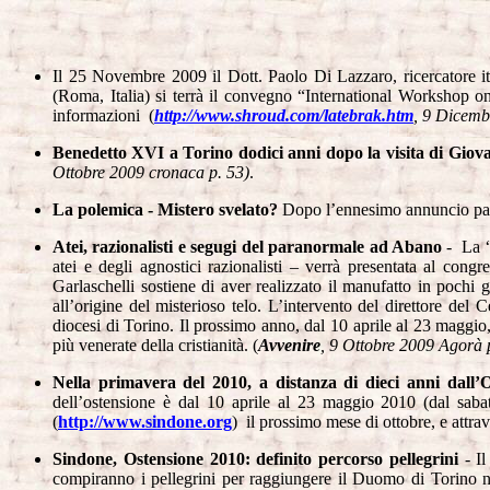
Il 25 Novembre 2009 il Dott. Paolo Di Lazzaro, ricercatore i
(Roma, Italia) si terrà il convegno “International Workshop 
informazioni (
http://www.shroud.com/latebrak.htm
, 9 Dicemb
Benedetto XVI a Torino dodici anni dopo la visita di Giova
Ottobre 2009 cronaca p. 53)
.
La polemica - Mistero svelato?
Dopo l’ennesimo annuncio parl
Atei, razionalisti e segugi del paranormale ad Abano
- La “
atei e degli agnostici razionalisti – verrà presentata al con
Garlaschelli sostiene di aver realizzato il manufatto in pochi
all’origine del misterioso telo. L’intervento del direttore d
diocesi di Torino. Il prossimo anno, dal 10 aprile al 23 maggio
più venerate della cristianità.
(
Avvenire
, 9 Ottobre 2009 Agorà 
Nella primavera del 2010, a distanza di
dieci anni dall’
dell’ostensione è dal 10 aprile al 23 maggio 2010 (dal sabat
(
http://www.sindone.org
) il prossimo mese di ottobre, e attrav
Sindone, Ostensione 2010: definito percorso pellegrini
- I
compiranno i pellegrini per raggiungere il Duomo di Torino ne